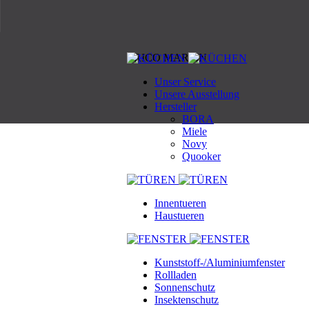
RICO MARTIN
Unser Service
Unsere Ausstellung
Hersteller
BORA
Miele
Novy
Quooker
Innentueren
Haustueren
Kunststoff-/Aluminiumfenster
Rollladen
Sonnenschutz
Insektenschutz